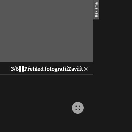
3
/
6
Přehled fotografií
Zavřít