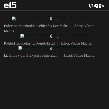
1
/
14
Práce na Martinské ocelárně v Donětsku
|
Zdroj: Viktor
Mácha
Pohled na ocelárnu Donětskstal
|
Zdroj: Viktor Mácha
Licí hala v donětských ocelárnách
|
Zdroj: Viktor Mácha