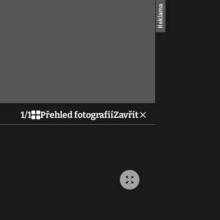
1
/
1
Přehled fotografií
Zavřít