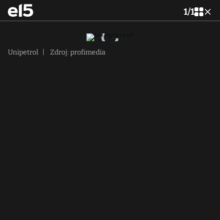
1
/
1
Unipetrol
|
Zdroj: profimedia