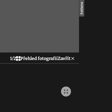
1
/
2
Přehled fotografií
Zavřít