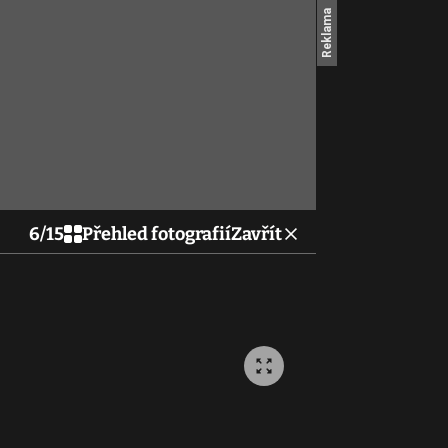
6
/
15
Přehled fotografií
Zavřít