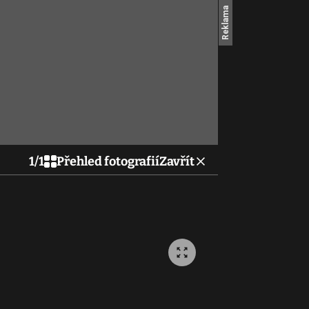
1
/
1
Přehled fotografií
Zavřít