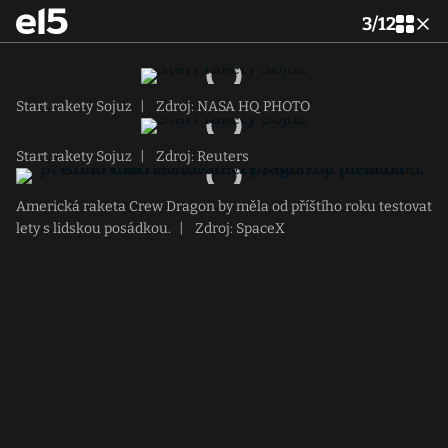
3
/
12
Start rakety Sojuz
|
Zdroj: NASA HQ PHOTO
Start rakety Sojuz
|
Zdroj: Reuters
Americká raketa Crew Dragon by měla od příštího roku testovat
lety s lidskou posádkou.
|
Zdroj: SpaceX