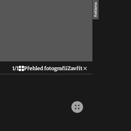
1
/
1
Přehled fotografií
Zavřít