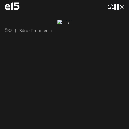
1
/
1
ČEZ
|
Zdroj: Profimedia