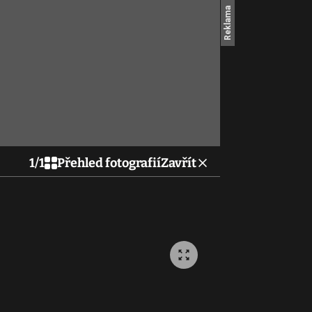
1
/
1
Přehled fotografií
Zavřít