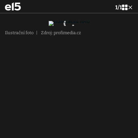
1
/
1
Ilustrační foto
|
Zdroj: profimedia.cz