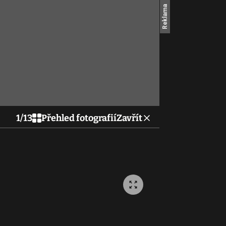
1
/
13
Přehled fotografií
Zavřít