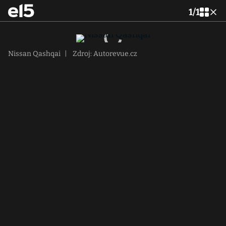
1
/
1
Nissan Qashqai
|
Zdroj: Autorevue.cz