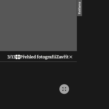
3
/
13
Přehled fotografií
Zavřít