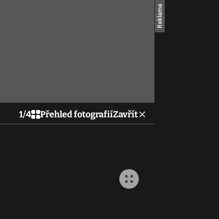
1
/
4
Přehled fotografií
Zavřít