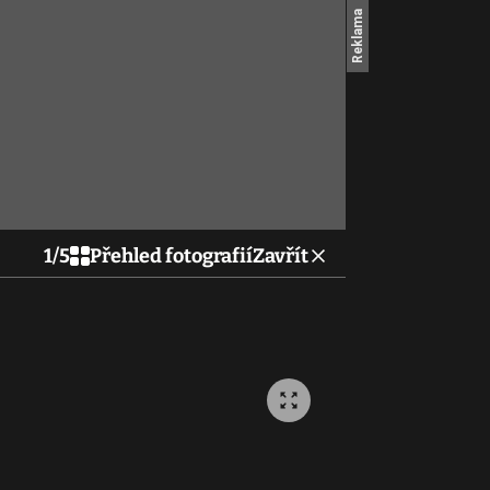
1
/
5
Přehled fotografií
Zavřít