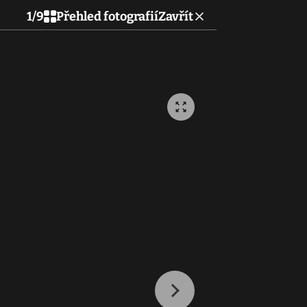
1
/
9
Přehled fotografií
Zavřít