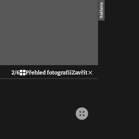
2
/
6
Přehled fotografií
Zavřít