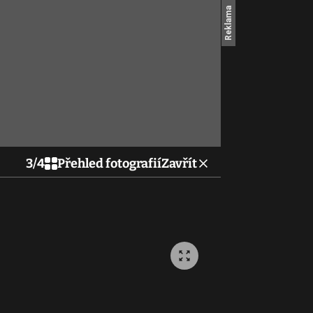
3
/
4
Přehled fotografií
Zavřít