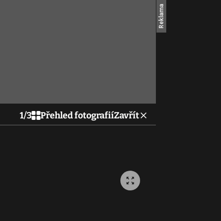
1
/
3
Přehled fotografií
Zavřít