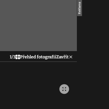
1
/
3
Přehled fotografií
Zavřít