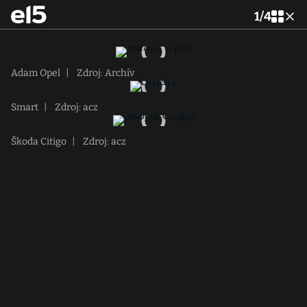
1
/
4
Adam Opel
|
Zdroj: Archív
Smart
|
Zdroj: acz
Škoda Citigo
|
Zdroj: acz