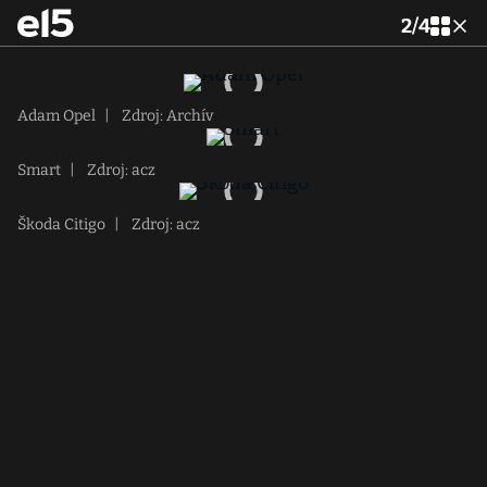
2
/
4
Adam Opel
|
Zdroj: Archív
Smart
|
Zdroj: acz
Škoda Citigo
|
Zdroj: acz