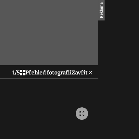
1
/
5
Přehled fotografií
Zavřít