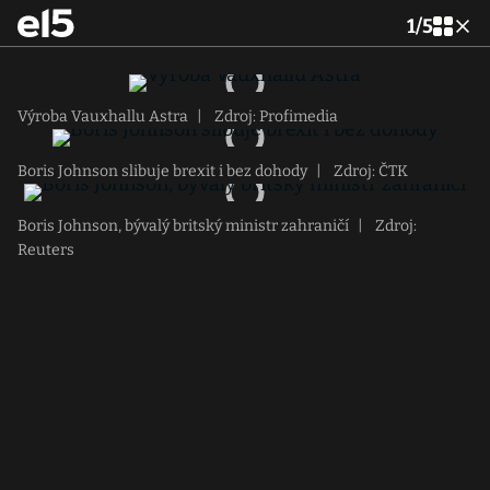
1
/
5
Výroba Vauxhallu Astra
|
Zdroj: Profimedia
Boris Johnson slibuje brexit i bez dohody
|
Zdroj: ČTK
Boris Johnson, bývalý britský ministr zahraničí
|
Zdroj:
Reuters