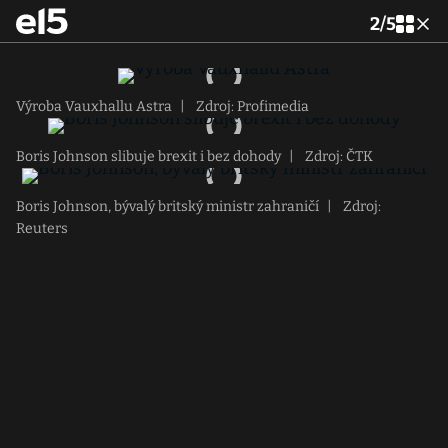
2
/
5
Výroba Vauxhallu Astra
|
Zdroj: Profimedia
Boris Johnson slibuje brexit i bez dohody
|
Zdroj: ČTK
Boris Johnson, bývalý britský ministr zahraničí
|
Zdroj:
Reuters