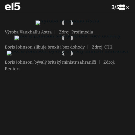
3
/
5
Výroba Vauxhallu Astra
|
Zdroj: Profimedia
Boris Johnson slibuje brexit i bez dohody
|
Zdroj: ČTK
Boris Johnson, bývalý britský ministr zahraničí
|
Zdroj:
Reuters