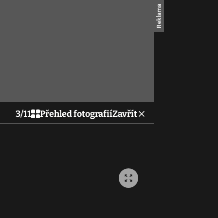
3
/
11
Přehled fotografií
Zavřít