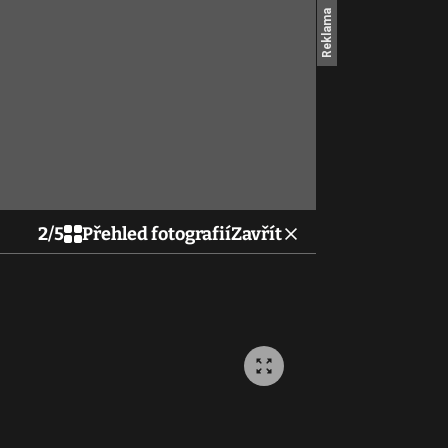
2
/
5
Přehled fotografií
Zavřít