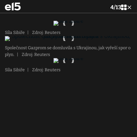
4
/
13
Síla Sibiře
|
Zdroj: Reuters
Společnost Gazprom se domluvila s Ukrajinou, jak vyřeší spor o
plyn.
|
Zdroj: Reuters
Síla Sibiře
|
Zdroj: Reuters