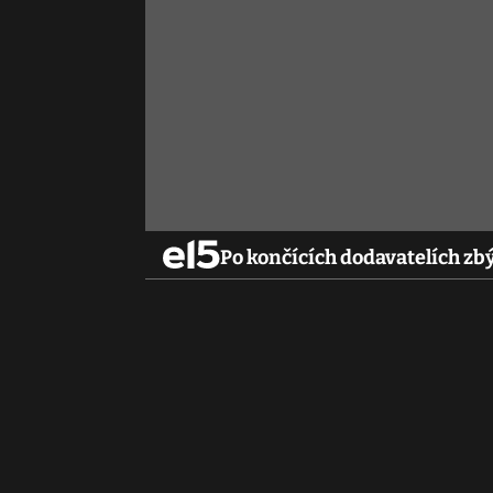
Po končících dodavatelích z