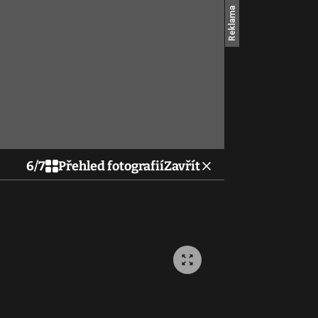
6
/
7
Přehled fotografií
Zavřít
Proč rostou ceny energ