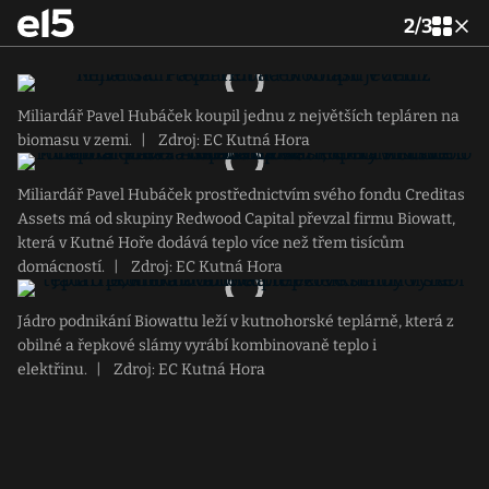
2
/
3
Miliardář Pavel Hubáček koupil jednu z největších tepláren na
biomasu v zemi.
|
Zdroj: EC Kutná Hora
Miliardář Pavel Hubáček prostřednictvím svého fondu Creditas
Assets má od skupiny Redwood Capital převzal firmu Biowatt,
která v Kutné Hoře dodává teplo více než třem tisícům
domácností.
|
Zdroj: EC Kutná Hora
Jádro podnikání Biowattu leží v kutnohorské teplárně, která z
obilné a řepkové slámy vyrábí kombinovaně teplo i
elektřinu.
|
Zdroj: EC Kutná Hora