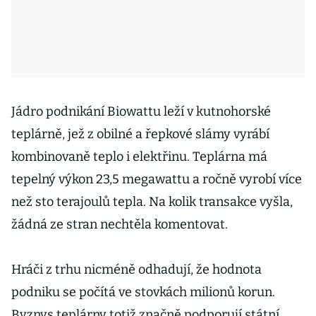
Jádro podnikání Biowattu leží v kutnohorské
teplárně, jež z obilné a řepkové slámy vyrábí
kombinovaně teplo i elektřinu. Teplárna má
tepelný výkon 23,5 megawattu a ročně vyrobí více
než sto terajoulů tepla. Na kolik transakce vyšla,
žádná ze stran nechtěla komentovat.
Hráči z trhu nicméně odhadují, že hodnota
podniku se počítá ve stovkách milionů korun.
Byznys teplárny totiž značně podporují státní