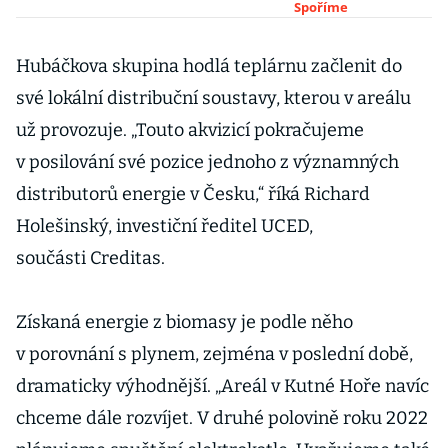
spořicích
Spoříme
účtech. Úroky
posílá nahoru
Hubáčkova skupina hodlá teplárnu začlenit do
Hello Bank!,
své lokální distribuční soustavy, kterou v areálu
Creditas a Air
už provozuje. „Touto akvizicí pokračujeme
Bank
v posilování své pozice jednoho z významných
distributorů energie v Česku,“ říká Richard
Holešinský, investiční ředitel UCED,
součásti Creditas.
Získaná energie z biomasy je podle něho
v porovnání s plynem, zejména v poslední době,
dramaticky výhodnější. „Areál v Kutné Hoře navíc
chceme dále rozvíjet. V druhé polovině roku 2022