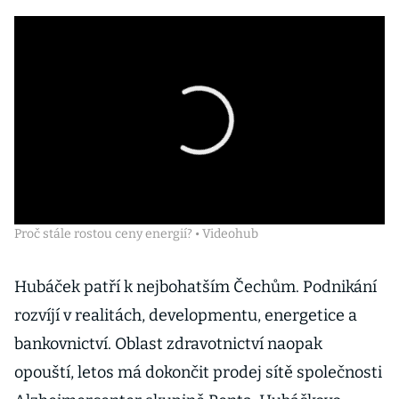
Proč stále rostou ceny energií? • Videohub
Hubáček patří k nejbohatším Čechům. Podnikání
rozvíjí v realitách, developmentu, energetice a
bankovnictví. Oblast zdravotnictví naopak
opouští, letos má dokončit prodej sítě společnosti