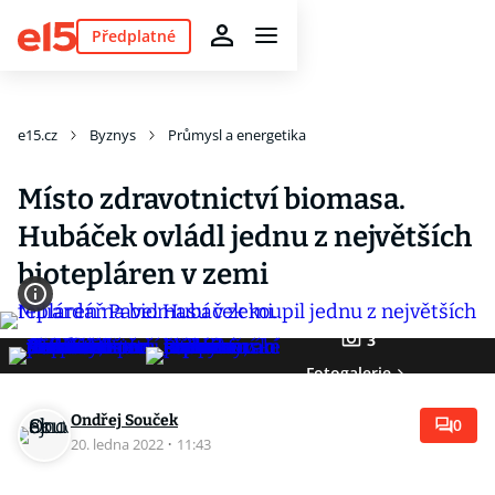
Předplatné
e15.cz
Byznys
Průmysl a energetika
Místo zdravotnictví biomasa.
Hubáček ovládl jednu z největších
biotepláren v zemi
3
Fotogalerie
Ondřej Souček
0
20. ledna 2022
·
11:43