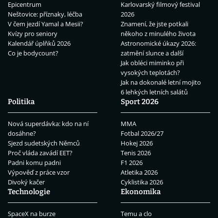
Epicentrum
Karlovarský filmový festival
Neštovice: příznaky, léčba
2026
V čem jezdí Yamal a Mesii?
Znamení, že jste potkali
Kvízy pro seniory
někoho z minulého života
Kalendář úplňků 2026
Astronomické úkazy 2026:
Co je bodycount?
zatmění slunce a další
Jak obléci miminko při
vysokých teplotách?
Jak na dokonalé letní mojito
6 lehkých letních salátů
Politika
Sport 2026
Nová superdávka: kdo na ní
MMA
dosáhne?
Fotbal 2026/27
Sjezd sudetských Němců
Hokej 2026
Proč vláda zavádí EET?
Tenis 2026
Padni komu padni
F1 2026
Výpověď z práce vzor
Atletika 2026
Divoký kačer
Cyklistika 2026
Technologie
Ekonomika
SpaceX na burze
Temu a clo