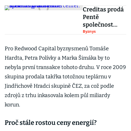
Creditas prodá
Pentě
společnost
Alzheimercent
Byznys
er. Schválit to
musí
Pro Redwood Capital byznysmenů Tomáše
antimonopolní
Hardta, Petra Polívky a Marka Šimáka by to
úřad
nebyla první transakce tohoto druhu. V roce 2009
skupina prodala takřka totožnou teplárnu v
Jindřichově Hradci skupině ČEZ, za což podle
zdrojů z trhu inkasovala kolem půl miliardy
korun.
Proč stále rostou ceny energií?