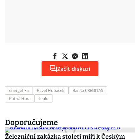
Začít diskuzi
energetika
Pavel Hubáček
Banka CREDITAS
Kutná Hora
teplo
Doporučujeme
Železniční zakázka století míří k Českým