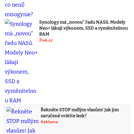
Synology má „novou“ řadu NASů. Modely
Neo+ lákají výkonem, SSD a vyměnitelnou
RAM
Živě.cz
Řekněte STOP mdlým vlasům! Jak jim
zaručeně vrátíte lesk?
Reklama