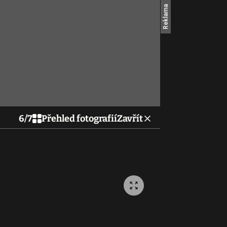
6
/
7
Přehled fotografií
Zavřít