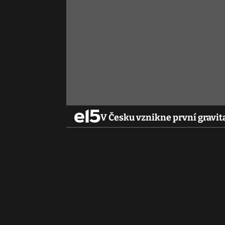
V Česku vznikne první gravita