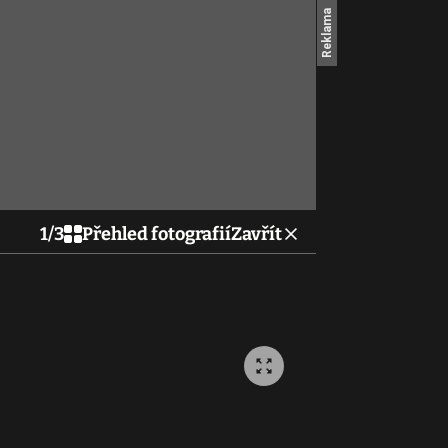
1
/
3
Přehled fotografií
Zavřít