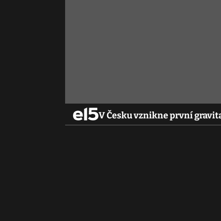
V Česku vznikne první gravita