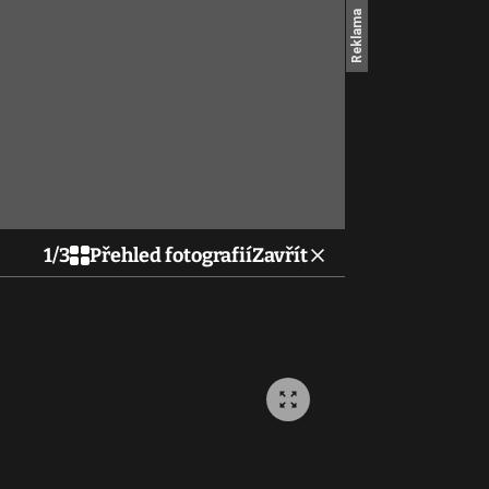
1
/
3
Přehled fotografií
Zavřít