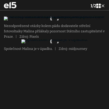
1
/
2
Nezodpovězené otázky kolem pádu dodavatele střešní
fotovoltaiky Malina přilákaly pozornost Státního zastupitelství v
Praze.
|
Zdroj: Pixels
Společnost Malina je v úpadku.
|
Zdroj: midjourney