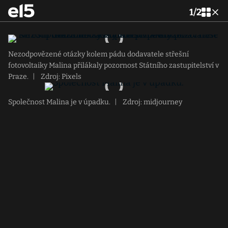
1
/
2
Nezodpovězené otázky kolem pádu dodavatele střešní
fotovoltaiky Malina přilákaly pozornost Státního zastupitelství v
Praze.
|
Zdroj: Pixels
Společnost Malina je v úpadku.
|
Zdroj: midjourney