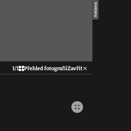
1
/
1
Přehled fotografií
Zavřít