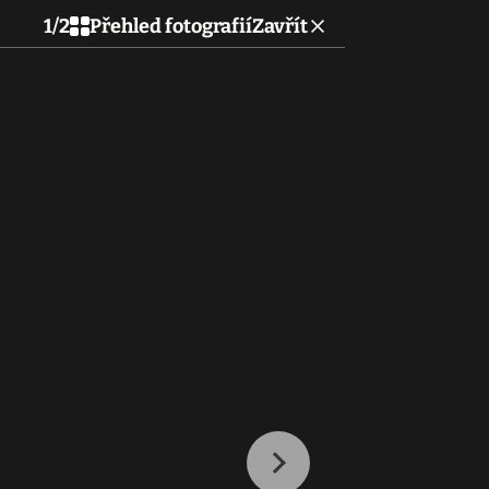
1
/
2
Přehled fotografií
Zavřít