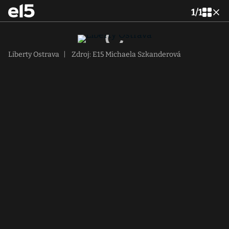
1
/
1
Liberty Ostrava
|
Zdroj: E15 Michaela Szkanderová