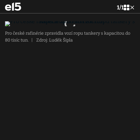
1
/
1
Pro české rafinérie zpravidla vozí ropu tankery s kapacitou do
80 tisíc tun.
|
Zdroj: Luděk Šipla