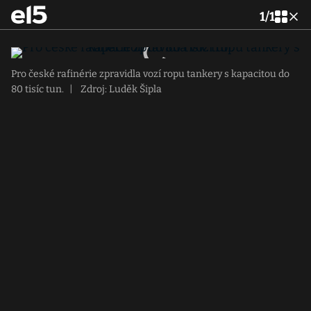
1
/
1
Pro české rafinérie zpravidla vozí ropu tankery s kapacitou do
80 tisíc tun.
|
Zdroj: Luděk Šipla