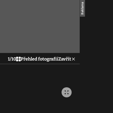
1
/
10
Přehled fotografií
Zavřít