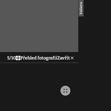
5
/
10
Přehled fotografií
Zavřít