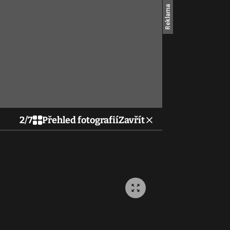
2
/
7
Přehled fotografií
Zavřít