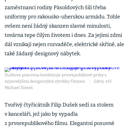
zaměstnanci rodiny Päsoldových šili třeba
uniformy pro rakousko-uherskou armádu. Tohle
ovšem není žádný skanzen slavné minulosti,
továrna tepe čilým životem i dnes. Za jejími zdmi
dál vznikají nejen rozvaděče, elektrické skříně, ale
také žádaný designový nábytek.
Duškova pracovna kombinuje prvorepublikové prvky s
nejnovějšími designovými výrobky Fleysen.
|
Zdroj: e15
Michael Tomeš
Tvořivý čtyřicátník Filip Dušek sedí za stolem
v kanceláři, jež jako by vypadla
z prvorepublikového filmu. Elegantní posuvné