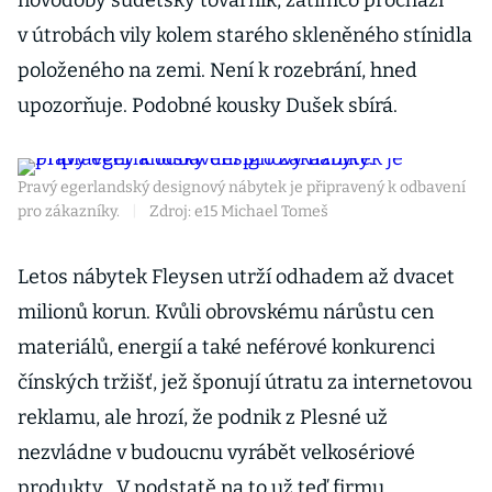
novodobý sudetský továrník, zatímco prochází
v útrobách vily kolem starého skleněného stínidla
položeného na zemi. Není k rozebrání, hned
upozorňuje. Podobné kousky Dušek sbírá.
Pravý egerlandský designový nábytek je připravený k odbavení
pro zákazníky.
|
Zdroj: e15 Michael Tomeš
Letos nábytek Fleysen utrží odhadem až dvacet
milio­nů korun. Kvůli obrovskému nárůstu cen
materiálů, energií a také neférové konkurenci
čínských tržišť, jež šponují útratu za internetovou
reklamu, ale hrozí, že podnik z Plesné už
nezvládne v budoucnu vyrábět velkosériové
produkty. „V podstatě na to už teď firmu