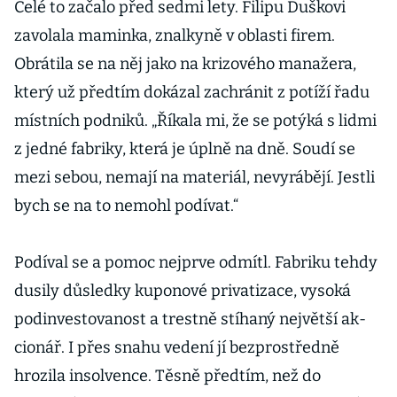
Celé to začalo před sedmi lety. Filipu Duškovi
zavolala maminka, znalkyně v oblasti firem.
Obrátila se na něj jako na krizového manažera,
který už předtím dokázal zachránit z potíží řadu
místních podniků. „Říkala mi, že se potýká s lidmi
z jedné fabriky, která je úplně na dně. Soudí se
mezi sebou, nemají na materiál, nevyrábějí. Jestli
bych se na to nemohl podívat.“
Podíval se a pomoc nejprve odmítl. Fabriku tehdy
dusily důsledky kuponové privatizace, vysoká
podinvestovanost a trestně stíhaný největší ak­
cionář. I přes snahu vedení jí bezprostředně
hrozila insolvence. Těsně předtím, než do