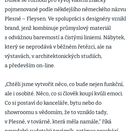
Dušek se rozhodl pro vývoj vlastní značky
pojmenované podle někdejšího německého názvu
Plesné – Fleysen. Ve spolupráci s designéry vznikl
brand, jenž kombinuje průmyslový materiál
s odvážnou barevností a čistými liniemi. Nábytek,
který se neprodává v běžném řetězci, ale na
výstavách, v architektonických studiích,
a především on-line.
„Chtěli jsme vytvořit něco, co bude nejen funkční,
ale i osobité. Něco, co si člověk koupí kvůli emoci.
Co si postaví do kanceláře, bytu nebo do
showroomu s vědomím, že to vzniklo tady,
v Plesné, v továrně, která měla namále,“ říká