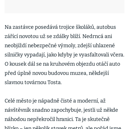
Na zastávce posedává trojice školáků, autobus
zářící novotou už se zdálky blíží. Nedrncá ani
neobjíždí nebezpečné výmoly, zdejší uhlazené
silničky vypadají, jako kdyby je vyasfaltovali včera.
O kousek dál se na kruhovém objezdu otáčí auto
před úplně novou budovou muzea, někdejší
slavnou továrnou Tosta.
Celé město je nápadně čisté a moderní, až
návštěvník snadno zapochybuje, jestli už někde
náhodou nepřekročil hranici. Ta je skutečně
blízko – jen několik stovek metrů, ale pořád jsme