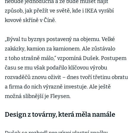
nebude jednoduchá a že bude muset najít
způsob, jak přežít ve světě, kde i IKEA vyrábí
kovové skříně v Číně.
„Býval tu byznys postavený na objemu. Velké
zakázky, kamion za kamionem. Ale zůstávalo
z toho strašně málo,“ vzpomíná Dušek. Postupem
času se mu však podařilo klíčovou výrobu
rozvaděčů znovu oživit – dnes tvoří třetinu obratu
a firma do nich výrazně investuje. Ale ještě
možná slibnější je Fleysen.
Design z továrny, která měla namále