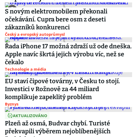
S novým elektromobilem překonali
očekávání. Cupra bere osm z deseti
zákazníků konkurenci
Český a evropský autoprůmysl
Řada iPhone 17 možná zdraží už ode dneška.
Apple navíc škrtá jejich výrobu víc, než se
čekalo
Technologie a média
EU staví čipové továrny, v Česku to stojí.
Investici v Rožnově za 44 miliard
komplikuje zapeklitý problém
Byznys
AKTUALIZOVÁNO
Plzeň až osmá, Budvar chybí. Turisté
překvapili výběrem nejoblíbenějších