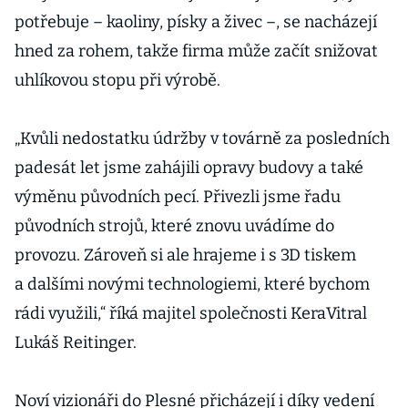
potřebuje – kaoliny, písky a živec –, se nacházejí
hned za rohem, takže firma může začít snižovat
uhlíkovou stopu při výrobě.
„Kvůli nedostatku údržby v továrně za posledních
padesát let jsme zahájili opravy budovy a také
výměnu původních pecí. Přivezli jsme řadu
původních strojů, které znovu uvádíme do
provozu. Zároveň si ale hrajeme i s 3D tiskem
a dalšími novými technologiemi, které bychom
rádi využili,“ říká majitel společnosti KeraVitral
Lukáš Reitinger.
Noví vizionáři do Plesné přicházejí i díky vedení