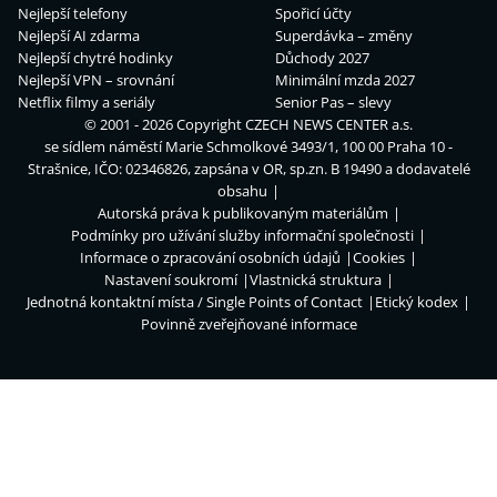
Nejlepší telefony
Spořicí účty
Nejlepší AI zdarma
Superdávka – změny
Nejlepší chytré hodinky
Důchody 2027
Nejlepší VPN – srovnání
Minimální mzda 2027
Netflix filmy a seriály
Senior Pas – slevy
© 2001 - 2026 Copyright
CZECH NEWS CENTER a.s.
se sídlem náměstí Marie Schmolkové 3493/1, 100 00 Praha 10 -
Strašnice, IČO: 02346826, zapsána v OR, sp.zn. B 19490 a dodavatelé
obsahu
Autorská práva k publikovaným materiálům
Podmínky pro užívání služby informační společnosti
Informace o zpracování osobních údajů
Cookies
Nastavení soukromí
Vlastnická struktura
Jednotná kontaktní místa / Single Points of Contact
Etický kodex
Povinně zveřejňované informace