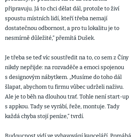
připravuju. Já to chci dělat dál, protože to živí
spoustu místních lidí, kteří třeba nemají
dostatečnou odbornost, a pro tu lokalitu je to
nesmírně důležité,“ přemítá Dušek.
Je třeba se teď víc soustředit na to, co sem z Číny
nikdy nepřijde: na rozvaděče a emoci spojenou
s designovým nábytkem. „Musíme do toho dál
šlapat, abychom tu firmu vůbec udrželi naživu.
Ale je to běh na dlouhou trať. Tohle není start-up
s appkou. Tady se vyrábí, řeže, montuje. Tady
každá chyba stojí peníze,“ tvrdí.
Budoucnost vidí ve vybavování kanceláří. Pomáhá