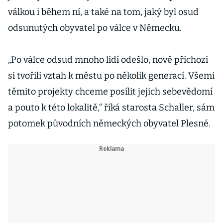
válkou i během ní, a také na tom, jaký byl osud
odsunutých obyvatel po válce v Německu.
„Po válce odsud mnoho lidí odešlo, nově příchozí
si tvořili vztah k městu po několik generací. Všemi
těmito projekty chceme posílit jejich sebevědomí
a pouto k této lokalitě,“ říká starosta Schaller, sám
potomek původních německých obyvatel Plesné.