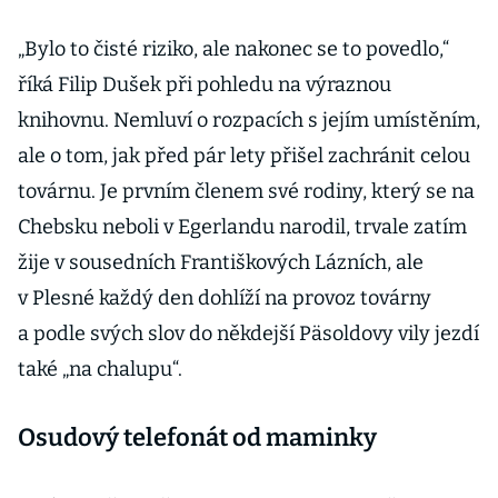
„Bylo to čisté riziko, ale nakonec se to povedlo,“
říká Filip Dušek při pohledu na výraznou
knihovnu. Nemluví o rozpacích s jejím umístěním,
ale o tom, jak před pár lety přišel zachránit celou
továrnu. Je prvním členem své rodiny, který se na
Chebsku neboli v Egerlandu narodil, trvale zatím
žije v sousedních Františkových Lázních, ale
v Plesné každý den dohlíží na provoz továrny
a podle svých slov do někdejší Päsoldovy vily jezdí
také „na chalupu“.
Osudový telefonát od maminky