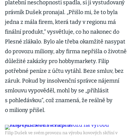
platební neschopnosti spadla, si ji vystudovaný
právník Dušek pronajal. „Přišlo mi, že to byla
jedna z mála firem, která tady v regionu má
finální produkt,“ vysvětluje, co ho nakonec do
Plesné zlákalo. Bylo ale třeba okamžitě nasypat
do provozu miliony, aby firma nepřišla o životně
důležité zakázky pro hob­bymarkety. Filip
potřebné peníze z účtu vytáhl. Beze smluv, bez
záruk. Pokud by insolven­ční správce nájemní
smlouvu vypověděl, mohl by se „přihlásit
s pohledávkou“, což znamená, že reálně by
o miliony přišel.
Filip Dušek ve svém provozu na výrobu kovových skříní v