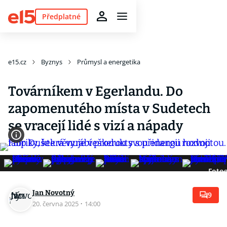
Předplatné
e15.cz
Byznys
Průmysl a energetika
Továrníkem v Egerlandu. Do
zapomenutého místa v Sudetech
se vracejí lidé s vizí a nápady
Fotog
Jan Novotný
9
20. června 2025
·
14:00