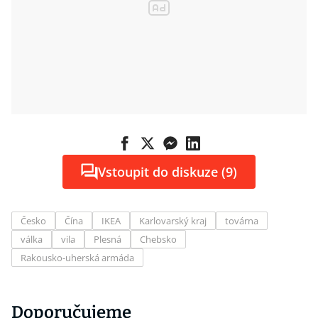
Vstoupit do diskuze (9)
Česko
Čína
IKEA
Karlovarský kraj
továrna
válka
vila
Plesná
Chebsko
Rakousko-uherská armáda
Doporučujeme