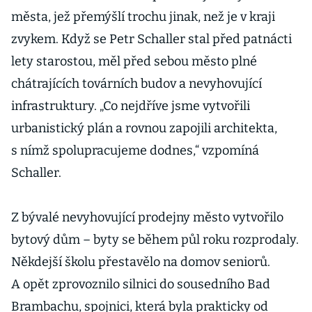
města, jež přemýšlí trochu jinak, než je v kraji
zvykem. Když se Petr Schaller stal před patnácti
lety starostou, měl před sebou město plné
chátrajících továrních budov a nevyhovující
infrastruktury. „Co nejdříve jsme vytvořili
urbanistický plán a rovnou zapojili architekta,
s nímž spolupracujeme dodnes,“ vzpomíná
Schaller.
Z bývalé nevyhovující prodejny město vytvořilo
bytový dům – byty se během půl roku rozprodaly.
Někdejší školu přestavělo na domov senio­rů.
A opět zprovoznilo silnici do sousedního Bad
Brambachu, spojnici, která byla prakticky od