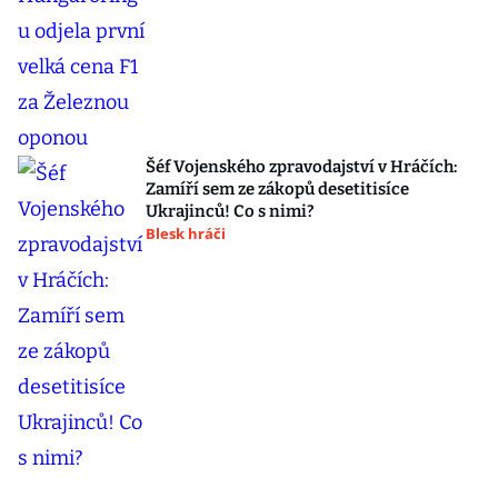
Šéf Vojenského zpravodajství v Hráčích:
Zamíří sem ze zákopů desetitisíce
Ukrajinců! Co s nimi?
Blesk hráči