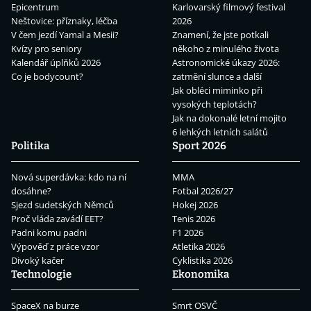
Epicentrum
Karlovarský filmový festival
Neštovice: příznaky, léčba
2026
V čem jezdí Yamal a Mesii?
Znamení, že jste potkali
Kvízy pro seniory
někoho z minulého života
Kalendář úplňků 2026
Astronomické úkazy 2026:
Co je bodycount?
zatmění slunce a další
Jak obléci miminko při
vysokých teplotách?
Jak na dokonalé letní mojito
6 lehkých letních salátů
Politika
Sport 2026
Nová superdávka: kdo na ní
MMA
dosáhne?
Fotbal 2026/27
Sjezd sudetských Němců
Hokej 2026
Proč vláda zavádí EET?
Tenis 2026
Padni komu padni
F1 2026
Výpověď z práce vzor
Atletika 2026
Divoký kačer
Cyklistika 2026
Technologie
Ekonomika
SpaceX na burze
Smrt OSVČ