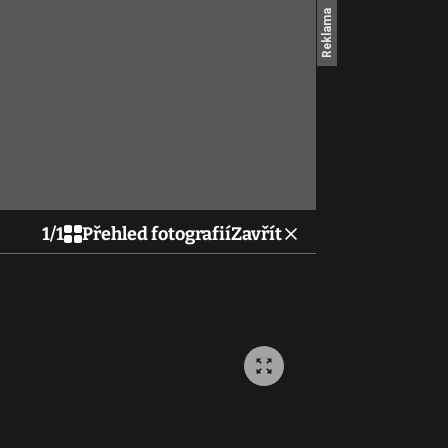
1
/
1
Přehled fotografií
Zavřít