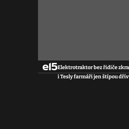
Elektrotraktor bez řidiče zk
i Tesly farmáři jen štípou dřív