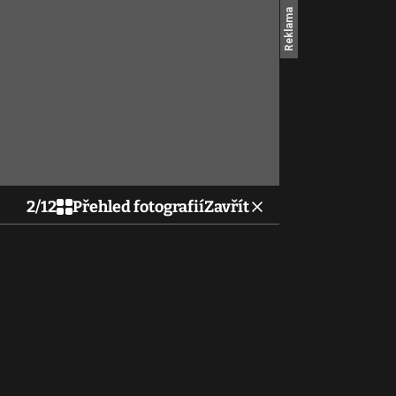
2
/
12
Přehled fotografií
Zavřít